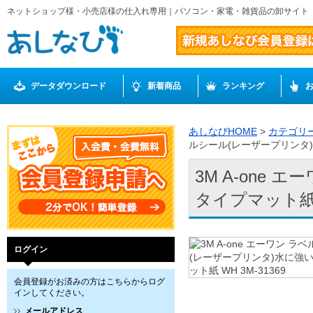
ネットショップ様・小売店様の仕入れ専用｜パソコン・家電・雑貨品の卸サイト
データダウンロード
新着商品
ランキング
あしなびHOME
>
カテゴリ
ルシール(レーザープリンタ)水
3M A-one
タイプマット紙 W
ログイン
会員登録がお済みの方はこちらからログ
インしてください。
メールアドレス