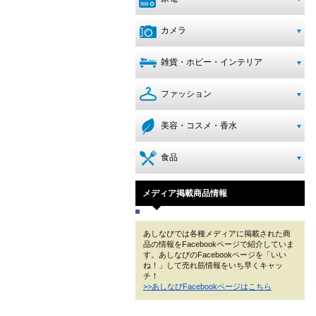
カメラ
雑貨・ホビー・インテリア
ファッション
美容・コスメ・香水
食品
メディア掲載商品情報
あしなびでは各種メディアに掲載された商
品の情報をFacebookページで紹介していま
す。あしなびのFacebookページを「いい
ね！」して売れ筋情報をいち早くキャッ
チ！
>>あしなびFacebookページはこちら