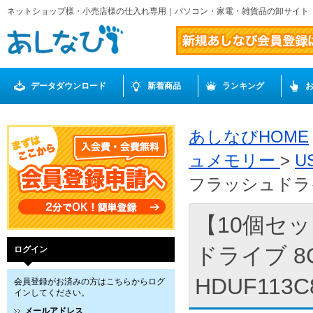
ネットショップ様・小売店様の仕入れ専用｜パソコン・家電・雑貨品の卸サイト
データダウンロード
新着商品
ランキング
あしなびHOME
ュメモリー
>
U
フラッシュドライブ
【10個セット
ドライブ 8
ログイン
HDUF113C
会員登録がお済みの方はこちらからログ
インしてください。
メールアドレス