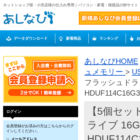
ネットショップ様・小売店様の仕入れ専用｜パソコン・家電・雑貨品の卸サイト
データダウンロード
新着商品
ランキング
あしなびHOME
ュメモリー
>
U
フラッシュドライ
HDUF114C16G3
【5個セット】
ログイン
ライブ 16
会員登録がお済みの方はこちらからログ
インしてください。
HDUF114C
メールアドレス