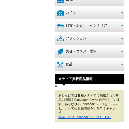
カメラ
雑貨・ホビー・インテリア
ファッション
美容・コスメ・香水
食品
メディア掲載商品情報
あしなびでは各種メディアに掲載された商
品の情報をFacebookページで紹介していま
す。あしなびのFacebookページを「いい
ね！」して売れ筋情報をいち早くキャッ
チ！
>>あしなびFacebookページはこちら