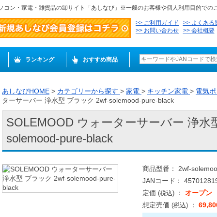
ソコン・家電・雑貨品の卸サイト「あしなび」※一般のお客様や個人利用目的での
ご利用ガイド
よくある
お問い合わせ
会社概要
ランキング
おすすめ商品
あしなびHOME
>
カテゴリーから探す
>
家電
>
キッチン家電
>
電気ポ
ターサーバー 浄水型 ブラック 2wf-solemood-pure-black
SOLEMOOD ウォーターサーバー 浄水型 
solemood-pure-black
商品型番： 2wf-solemood-
JANコード： 457012819
定価
：
オープン
(税込)
想定売価
：
69,8
(税込)