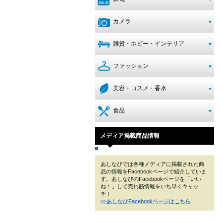
カメラ
雑貨・ホビー・インテリア
ファッション
美容・コスメ・香水
食品
メディア掲載商品情報
あしなびでは各種メディアに掲載された商
品の情報をFacebookページで紹介していま
す。あしなびのFacebookページを「いい
ね！」して売れ筋情報をいち早くキャッ
チ！
>>あしなびFacebookページはこちら