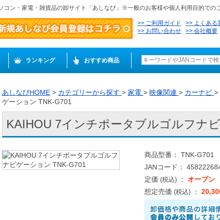
ソコン・家電・雑貨品の卸サイト「あしなび」※一般のお客様や個人利用目的での
ご利用ガイド
よくある
お問い合わせ
会社概要
ランキング
おすすめ商品
あしなびHOME
>
カテゴリーから探す
>
家電
>
映像関連
>
カーナビ
>
ゲーション TNK-G701
KAIHOU 7インチポータブルゴルフナビゲ
商品型番： TNK-G701
JANコード： 458222684
定価
：
オープン
(税込)
想定売価
：
20,3
(税込)