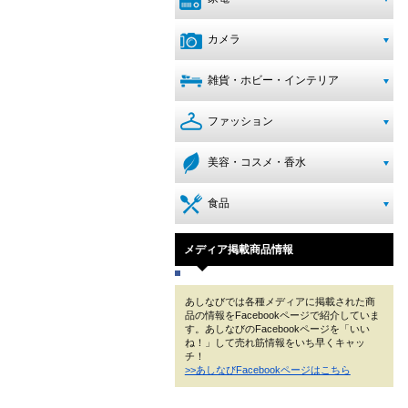
カメラ
雑貨・ホビー・インテリア
ファッション
美容・コスメ・香水
食品
メディア掲載商品情報
あしなびでは各種メディアに掲載された商
品の情報をFacebookページで紹介していま
す。あしなびのFacebookページを「いい
ね！」して売れ筋情報をいち早くキャッ
チ！
>>あしなびFacebookページはこちら