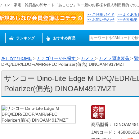
ソコン・家電・雑貨品の卸サイト「あしなび」※一般のお客様や個人利用目的での
ご利用ガイド
よくある
お問い合わせ
会社概要
ランキング
おすすめ商品
あしなびHOME
>
カテゴリーから探す
>
カメラ
>
カメラ関連製品
>
顕
DPQ/EDR/EDOF/AMR/eFLC Polarizer(偏光) DINOAM4917MZT
サンコー Dino-Lite Edge M DPQ/EDR/
Polarizer(偏光) DINOAM4917MZT
商品型番： DINOAM491
JANコード： 458006059