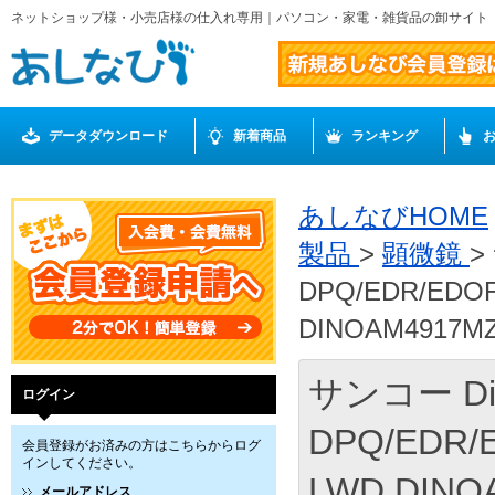
ネットショップ様・小売店様の仕入れ専用｜パソコン・家電・雑貨品の卸サイト
データダウンロード
新着商品
ランキング
あしなびHOME
製品
>
顕微鏡
>
DPQ/EDR/EDOF/
DINOAM4917M
サンコー Dino
ログイン
DPQ/EDR/E
会員登録がお済みの方はこちらからログ
インしてください。
LWD DINO
メールアドレス