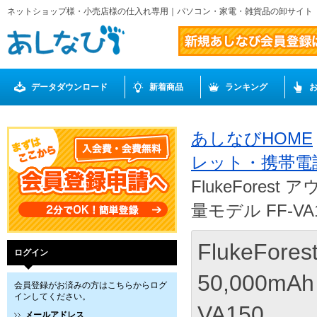
ネットショップ様・小売店様の仕入れ専用｜パソコン・家電・雑貨品の卸サイト
データダウンロード
新着商品
ランキング
あしなびHOME
レット・携帯電
FlukeFores
量モデル FF-VA
FlukeFo
ログイン
50,000m
会員登録がお済みの方はこちらからログ
インしてください。
VA150
メールアドレス