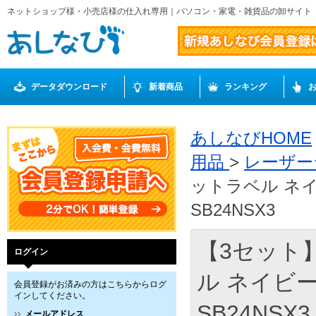
ネットショップ様・小売店様の仕入れ専用｜パソコン・家電・雑貨品の卸サイト
データダウンロード
新着商品
ランキング
あしなびHOME
用品
>
レーザ
ットラベル ネイビ
SB24NSX3
【3セット】
ログイン
ル ネイビー・
会員登録がお済みの方はこちらからログ
インしてください。
SB24NSX3
メールアドレス