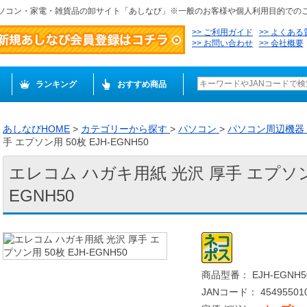
ソコン・家電・雑貨品の卸サイト「あしなび」※一般のお客様や個人利用目的での
ご利用ガイド
よくある
お問い合わせ
会社概要
ランキング
おすすめ商品
あしなびHOME
>
カテゴリーから探す
>
パソコン
>
パソコン周辺機器
手 エプソン用 50枚 EJH-EGNH50
エレコム ハガキ用紙 光沢 厚手 エプソン用
EGNH50
商品型番： EJH-EGNH5
JANコード： 454955010