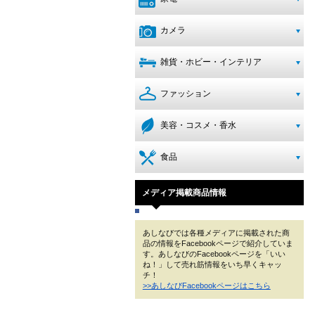
カメラ
雑貨・ホビー・インテリア
ファッション
美容・コスメ・香水
食品
メディア掲載商品情報
あしなびでは各種メディアに掲載された商
品の情報をFacebookページで紹介していま
す。あしなびのFacebookページを「いい
ね！」して売れ筋情報をいち早くキャッ
チ！
>>あしなびFacebookページはこちら