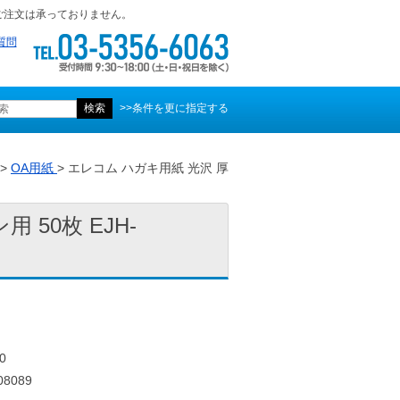
ご注文は承っておりません。
質問
>>条件を更に指定する
>
OA用紙
> エレコム ハガキ用紙 光沢 厚
 50枚 EJH-
0
8089