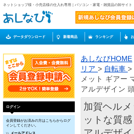
ネットショップ様・小売店様の仕入れ専用｜パソコン・家電・雑貨品の卸サイト
データダウンロード
新着商品
ランキング
あしなびHOME
リア
>
自転車
>
メット ギアー
アルデザイン 頭囲
加賀ヘルメ
ログイン
ットな質感
会員登録がお済みの方はこちらからログ
インしてください。
アルデザイン
メールアドレス