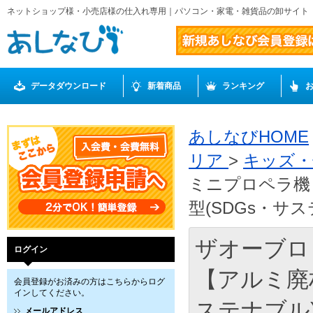
ネットショップ様・小売店様の仕入れ専用｜パソコン・家電・雑貨品の卸サイト
データダウンロード
新着商品
ランキング
あしなびHOME
リア
>
キッズ
ミニプロペラ機 
型(SDGs・サス
ザオーブロッ
ログイン
【アルミ廃
会員登録がお済みの方はこちらからログ
インしてください。
ステナブル)
メールアドレス