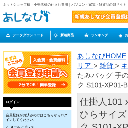
ネットショップ様・小売店様の仕入れ専用｜パソコン・家電・雑貨品の卸サイト
データダウンロード
新着商品
ランキング
あしなびHOME
リア
>
雑貨
>
たみバッグ 手
ク S101-XP01-
仕掛人101 
ログイン
ひらサイズ
会員登録がお済みの方はこちらからログ
インしてください。
ク S101-XP
メールアドレス