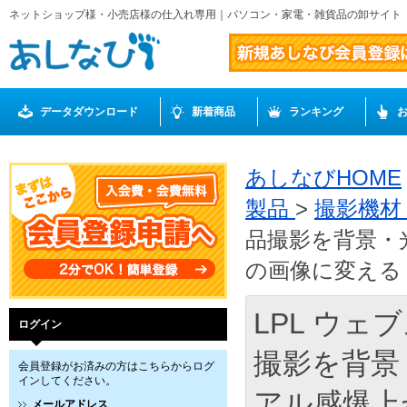
ネットショップ様・小売店様の仕入れ専用｜パソコン・家電・雑貨品の卸サイト
データダウンロード
新着商品
ランキング
あしなびHOME
製品
>
撮影機
品撮影を背景・
の画像に変える L
LPL ウェ
ログイン
撮影を背景
会員登録がお済みの方はこちらからログ
インしてください。
アル感爆上が
メールアドレス