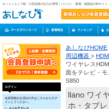
ネットショップ様・小売店様の仕入れ専用｜パソコン・家電・雑貨品の卸サイト
データダウンロード
新着商品
ランキング
あしなびHOME
周辺機器
>
HD
ワイヤレスHD
面をテレビ・モニ
S850
ログイン
llano 
会員登録がお済みの方はこちらからログ
インしてください。
ホ・タブレ
メールアドレス