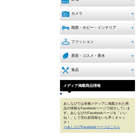
カメラ
雑貨・ホビー・インテリア
ファッション
美容・コスメ・香水
食品
メディア掲載商品情報
あしなびでは各種メディアに掲載された商
品の情報をFacebookページで紹介していま
す。あしなびのFacebookページを「いい
ね！」して売れ筋情報をいち早くキャッ
チ！
>>あしなびFacebookページはこちら