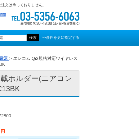
ご注文は承っておりません。
質問
>>条件を更に指定する
充電器
> エレコム Qi2規格対応ワイヤレス
BK
車載ホルダー(エアコン
13BK
2800
0 円