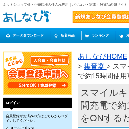
ネットショップ様・小売店様の仕入れ専用｜パソコン・家電・雑貨品の卸サイト
データダウンロード
新着商品
ランキング
あしなびHOME
>
集音器
> ス
で約15時間使用
スマイルキッ
間充電で約
ログイン
をONするだけ
会員登録がお済みの方はこちらからログ
インしてください。
メールアドレス