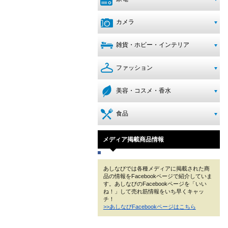
カメラ
雑貨・ホビー・インテリア
ファッション
美容・コスメ・香水
食品
メディア掲載商品情報
あしなびでは各種メディアに掲載された商
品の情報をFacebookページで紹介していま
す。あしなびのFacebookページを「いい
ね！」して売れ筋情報をいち早くキャッ
チ！
>>あしなびFacebookページはこちら