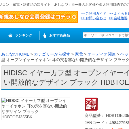
ソコン・家電・雑貨品の卸サイト「あしなび」※一般のお客様や個人利用目的での
ご利用ガイド
よくある
お問い合わせ
会社概要
ランキング
おすすめ商品
あしなびHOME
>
カテゴリーから探す
>
家電
>
オーディオ関連
>
ヘッ
型 オープンイヤーイヤホン 耳の穴を塞ない開放的なデザイン ブラック HD
HIDISC イヤーカフ型 オープンイヤ
い開放的なデザイン ブラック HDBTOEJ
商品型番： HDBTOEJ35
JANコード： 498427989