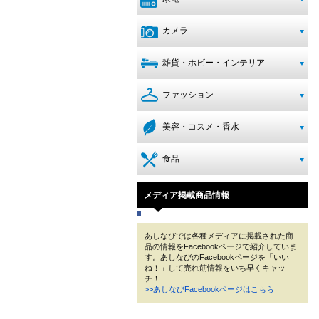
カメラ
雑貨・ホビー・インテリア
ファッション
美容・コスメ・香水
食品
メディア掲載商品情報
あしなびでは各種メディアに掲載された商
品の情報をFacebookページで紹介していま
す。あしなびのFacebookページを「いい
ね！」して売れ筋情報をいち早くキャッ
チ！
>>あしなびFacebookページはこちら