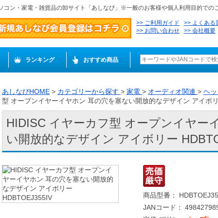
ソコン・家電・雑貨品の卸サイト「あしなび」※一般のお客様や個人利用目的での
ご利用ガイド
よくある
お問い合わせ
会社概要
ランキング
おすすめ商品
あしなびHOME
>
カテゴリーから探す
>
家電
>
オーディオ関連
>
ヘッ
型 オープンイヤーイヤホン 耳の穴を塞ない開放的なデザイン アイボリー H
HIDISC イヤーカフ型 オープンイヤ
い開放的なデザイン アイボリー HDBTOE
商品型番： HDBTOEJ35
JANコード： 498427989