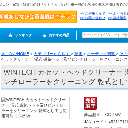
ソコン・家電・雑貨品の卸サイト「あしなび」※一般のお客様や個人利用目的での
ご利用ガイド
よくある
お問い合わせ
会社概要
ランキング
おすすめ商品
あしなびHOME
>
カテゴリーから探す
>
家電
>
オーディオ関連
>
その
ヘッドクリーナー 湿式 磁気ヘッド及びピンチローラーをクリーニング 乾
WINTECH カセットヘッドクリーナー
ンチローラーをクリーニング 乾式としても
商品型番： CC-25W
JANコード： 452117126