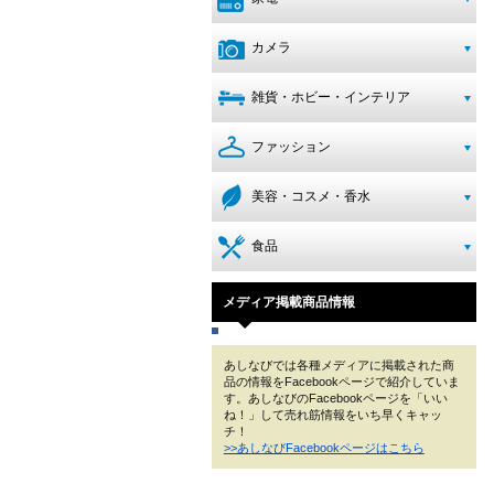
カメラ
雑貨・ホビー・インテリア
ファッション
美容・コスメ・香水
食品
メディア掲載商品情報
あしなびでは各種メディアに掲載された商
品の情報をFacebookページで紹介していま
す。あしなびのFacebookページを「いい
ね！」して売れ筋情報をいち早くキャッ
チ！
>>あしなびFacebookページはこちら