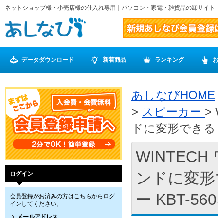
ネットショップ様・小売店様の仕入れ専用｜パソコン・家電・雑貨品の卸サイト
データダウンロード
新着商品
ランキング
あしなびHOME
>
スピーカー
>
ドに変形できる 動
WINTEC
ンドに変形
ログイン
ー KBT-56
会員登録がお済みの方はこちらからログ
インしてください。
メールアドレス