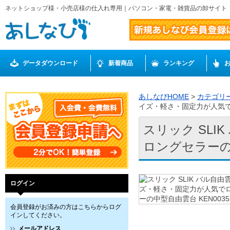
ネットショップ様・小売店様の仕入れ専用｜パソコン・家電・雑貨品の卸サイト
データダウンロード
新着商品
ランキング
あしなびHOME
>
カテゴリ
イズ・軽さ・固定力が人気でロ
スリック SL
ロングセラーの中
ログイン
会員登録がお済みの方はこちらからログ
インしてください。
メールアドレス