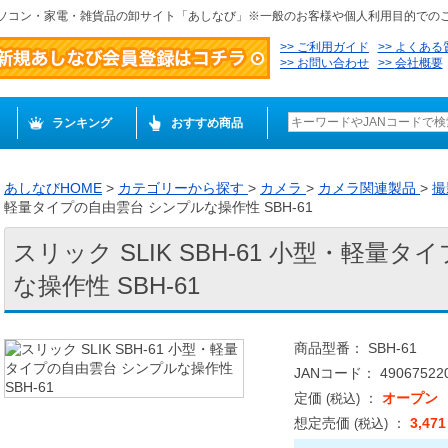
ソコン・家電・雑貨品の卸サイト「あしなび」※一般のお客様や個人利用目的での
ご利用ガイド
よくある
お問い合わせ
会社概要
ランキング
おすすめ商品
あしなびHOME
>
カテゴリーから探す
>
カメラ
>
カメラ関連製品
>
撮
軽量タイプの自由雲台 シンプルな操作性 SBH-61
スリック SLIK SBH-61 小型・軽量
な操作性 SBH-61
商品型番： SBH-61
JANコード： 490675220
定価
：
オープン
(税込)
想定売価
：
3,47
(税込)