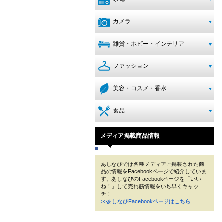
カメラ
雑貨・ホビー・インテリア
ファッション
美容・コスメ・香水
食品
メディア掲載商品情報
あしなびでは各種メディアに掲載された商
品の情報をFacebookページで紹介していま
す。あしなびのFacebookページを「いい
ね！」して売れ筋情報をいち早くキャッ
チ！
>>あしなびFacebookページはこちら