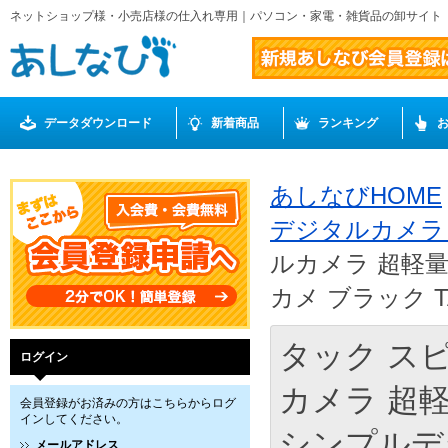
ネットショップ様・小売店様の仕入れ専用｜パソコン・家電・雑貨品の卸サイト
データダウンロード
新着商品
ランキング
あしなびHOME
デジタルカメ
ルカメラ 超軽
カメ ブラック TA
タック ス
ログイン
カメラ 超
会員登録がお済みの方はこちらからログ
インしてください。
シンプルデジ
メールアドレス