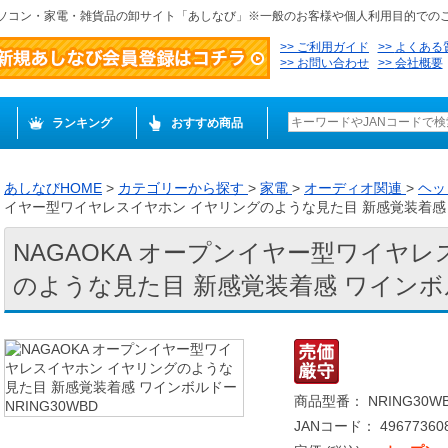
ソコン・家電・雑貨品の卸サイト「あしなび」※一般のお客様や個人利用目的での
ご利用ガイド
よくある
お問い合わせ
会社概要
ランキング
おすすめ商品
あしなびHOME
>
カテゴリーから探す
>
家電
>
オーディオ関連
>
ヘッ
イヤー型ワイヤレスイヤホン イヤリングのような見た目 新感覚装着感 ワイ
NAGAOKA オープンイヤー型ワイヤ
のような見た目 新感覚装着感 ワインボルド
商品型番： NRING30W
JANコード： 496773608