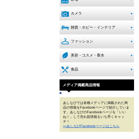
カメラ
雑貨・ホビー・インテリア
ファッション
美容・コスメ・香水
食品
メディア掲載商品情報
あしなびでは各種メディアに掲載された商
品の情報をFacebookページで紹介していま
す。あしなびのFacebookページを「いい
ね！」して売れ筋情報をいち早くキャッ
チ！
>>あしなびFacebookページはこちら