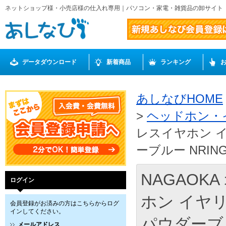
ネットショップ様・小売店様の仕入れ専用｜パソコン・家電・雑貨品の卸サイト
データダウンロード
新着商品
ランキング
あしなびHOME
>
ヘッドホン・
レスイヤホン 
ーブルー NRING
NAGAO
ログイン
ホン イヤ
会員登録がお済みの方はこちらからログ
インしてください。
パウダーブル
メールアドレス