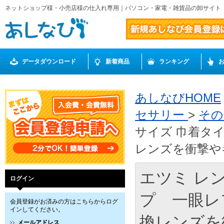
ネットショップ様・小売店様の仕入れ専用｜パソコン・家電・雑貨品の卸サイト
データダウンロード
新着商品
ランキング
あしなびHOME
セサリー
>
その
サイズ 巾着タ
レンズを衝撃やキ
エツミ レ
ログイン
プ 一眼レ
会員登録がお済みの方はこちらからログ
インしてください。
換レンズを衝
メールアドレス