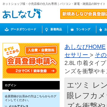
ネットショップ様・小売店様の仕入れ専用｜パソコン・家電・雑貨品の卸サイト
データダウンロード
新着商品
ランキング
あしなびHOME
セサリー
>
その
2.8L 巾着
ンズを衝撃やキズ
エツミ レン
ログイン
眼レフカメ
会員登録がお済みの方はこちらからログ
インしてください。
ズを衝撃やキ
メールアドレス