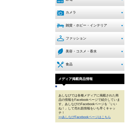
カメラ
雑貨・ホビー・インテリア
ファッション
美容・コスメ・香水
食品
メディア掲載商品情報
あしなびでは各種メディアに掲載された商
品の情報をFacebookページで紹介していま
す。あしなびのFacebookページを「いい
ね！」して売れ筋情報をいち早くキャッ
チ！
>>あしなびFacebookページはこちら