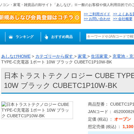
ソコン・家電・雑貨品の卸サイト「あしなび」※一般のお客様や個人利用目的での
ご利用ガイド
よくある
お問い合わせ
会社概要
ランキング
おすすめ商品
あしなびHOME
>
カテゴリーから探す
>
家電
>
生活家電
>
充電池・
TYPE-C充電器 1ポート 10W ブラック CUBETC1P10W-BK
日本トラストテクノロジー CUBE TYPE
10W ブラック CUBETC1P10W-BK
商品型番： CUBETC1P1
JANコード： 452000826
定価
：
オープン
(税込)
想定売価
：
1,10
(税込)