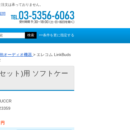
ご注文は承っておりません。
質問
>>条件を更に指定する
他オーディオ機器
> エレコム LinkBuds
R
ッドセット)用 ソフトケー
UCCR
3359
0 円