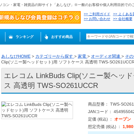
ソコン・家電・雑貨品の卸サイト「あしなび」※一般のお客様や個人利用目的での
ご利用ガイド
よくある
お問い合わせ
会社概要
ランキング
おすすめ商品
あしなびHOME
>
カテゴリーから探す
>
家電
>
オーディオ関連
>
その
Clip(ソニー製ヘッドセット)用 ソフトケース 高透明 TWS-SO261UCC
エレコム LinkBuds Clip(ソニー製ヘ
ス 高透明 TWS-SO261UCCR
商品型番： TWS-SO261
JANコード： 454955042
定価
：
オープン
(税込)
想定売価
：
1,98
(税込)