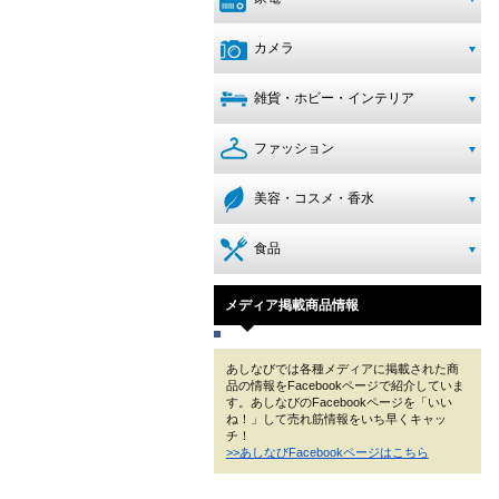
カメラ
雑貨・ホビー・インテリア
ファッション
美容・コスメ・香水
食品
メディア掲載商品情報
あしなびでは各種メディアに掲載された商
品の情報をFacebookページで紹介していま
す。あしなびのFacebookページを「いい
ね！」して売れ筋情報をいち早くキャッ
チ！
>>あしなびFacebookページはこちら