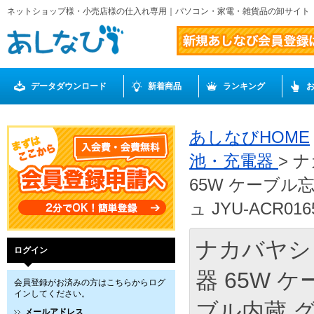
ネットショップ様・小売店様の仕入れ専用｜パソコン・家電・雑貨品の卸サイト
データダウンロード
新着商品
ランキング
あしなびHOME
池・充電器
> 
65W ケーブル
ュ JYU-ACR016
ナカバヤシ
ログイン
器 65W
会員登録がお済みの方はこちらからログ
インしてください。
ブル内蔵 グレ
メールアドレス