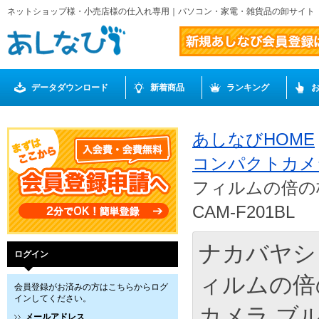
ネットショップ様・小売店様の仕入れ専用｜パソコン・家電・雑貨品の卸サイト
データダウンロード
新着商品
ランキング
あしなびHOME
コンパクトカ
フィルムの倍の
CAM-F201BL
ナカバヤシ
ログイン
ィルムの倍
会員登録がお済みの方はこちらからログ
インしてください。
カメラ ブルー
メールアドレス