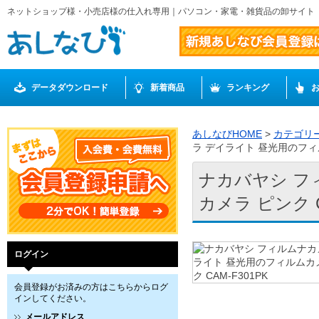
ネットショップ様・小売店様の仕入れ専用｜パソコン・家電・雑貨品の卸サイト
データダウンロード
新着商品
ランキング
あしなびHOME
>
カテゴリ
ラ デイライト 昼光用のフィル
ナカバヤシ フ
カメラ ピンク C
ログイン
会員登録がお済みの方はこちらからログ
インしてください。
メールアドレス