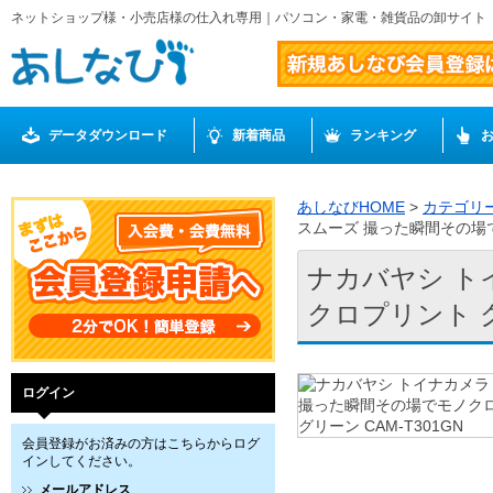
ネットショップ様・小売店様の仕入れ専用｜パソコン・家電・雑貨品の卸サイト
データダウンロード
新着商品
ランキング
あしなびHOME
>
カテゴリ
スムーズ 撮った瞬間その場で
ナカバヤシ ト
クロプリント グ
ログイン
会員登録がお済みの方はこちらからログ
インしてください。
メールアドレス