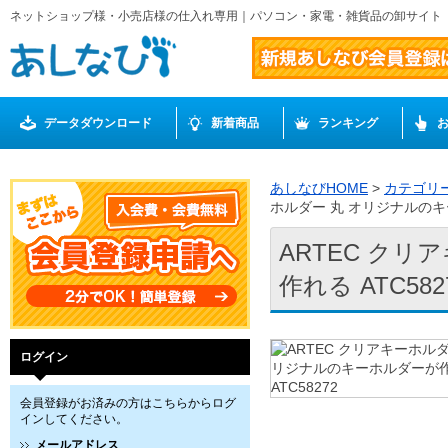
ネットショップ様・小売店様の仕入れ専用｜パソコン・家電・雑貨品の卸サイト
データダウンロード
新着商品
ランキング
あしなびHOME
>
カテゴリ
ホルダー 丸 オリジナルのキー
ARTEC ク
作れる ATC582
ログイン
会員登録がお済みの方はこちらからログ
インしてください。
メールアドレス