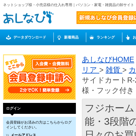
ネットショップ様・小売店様の仕入れ専用｜パソコン・家電・雑貨品の卸サイト
データダウンロード
新着商品
ランキング
あしなびHOME
リア
>
雑貨
>
サイドカートR
様・フック付き 
フジホーム
ログイン
能・3段階
会員登録がお済みの方はこちらからログ
インしてください。
日々のお買い
メールアドレス