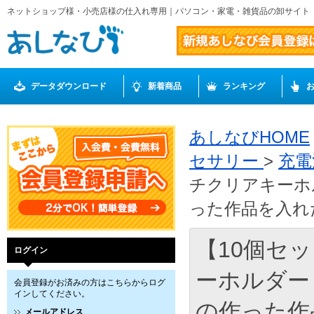
ネットショップ様・小売店様の仕入れ専用｜パソコン・家電・雑貨品の卸サイト
データダウンロード
新着商品
ランキング
あしなびHOME
セサリー
>
充電
チクリアキーホ
った作品を入れた
【10個セッ
ログイン
ーホルダー
会員登録がお済みの方はこちらからログ
インしてください。
の作った作
メールアドレス