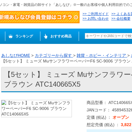
ソコン・家電・雑貨品の卸サイト「あしなび」※一般のお客様や個人利用目的での
ご利用ガイド
よくある
お問い合わせ
会社概要
ランキング
おすすめ商品
あしなびHOME
>
カテゴリーから探す
>
雑貨・ホビー・インテリア
>
【5セット】 ミューズ MuサンフラワーペーパーF6 SC-9006 ブラウン AT
【5セット】 ミューズ Muサンフラワーペー
ブラウン ATC140665X5
商品型番： ATC140665
JANコード： 458945326
定価
：
オープン
(税込)
想定売価
：
3,82
(税込)