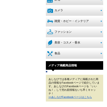
カメラ
雑貨・ホビー・インテリア
ファッション
美容・コスメ・香水
食品
メディア掲載商品情報
あしなびでは各種メディアに掲載された商
品の情報をFacebookページで紹介していま
す。あしなびのFacebookページを「いい
ね！」して売れ筋情報をいち早くキャッ
チ！
>>あしなびFacebookページはこちら