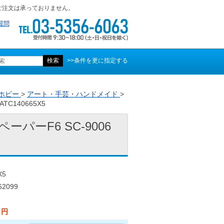
ご注文は承っておりません。
質問
>>条件を更に指定する
ホビー
>
アート・手芸・ハンドメイド
>
C140665X5
パーF6 SC-9006
X5
2099
2 円