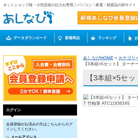
ネットショップ様・小売店様の仕入れ専用｜パソコン・家電・雑貨品の卸サイト
データダウンロード
新着商品
ランキング
あしなびHOME
>
カテゴリ
【3本組×5セット】 ターナー色彩
【3本組×5セット
ログイン
会員登録がお済みの方はこちらからログ
インしてください。
メールアドレス