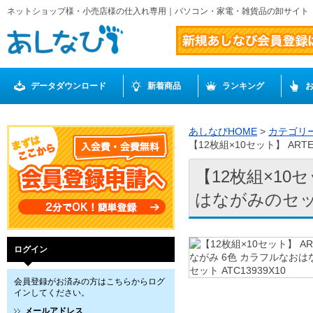
ネットショップ様・小売店様の仕入れ専用｜パソコン・家電・雑貨品の卸サイト
データダウンロード
新着商品
ランキング
あしなびHOME
>
カテゴリ
【12枚組×10セット】 ART
【12枚組×10
はながみのセット 
ログイン
会員登録がお済みの方はこちらからログ
インしてください。
メールアドレス