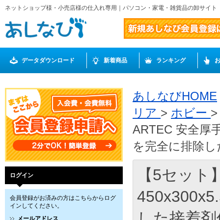
ネットショップ様・小売店様の仕入れ専用｜パソコン・家電・雑貨品の卸サイト
データダウンロード
新着商品
ランキング
あしなびHOME
リア
>
ホビー
ARTEC 安全厚
を完全に排除した
【5セット】
ログイン
450x30
会員登録がお済みの方はこちらからログ
インしてください。
した接着剤使
メールアドレス