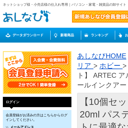
ネットショップ様・小売店様の仕入れ専用｜パソコン・家電・雑貨品の卸サイト
データダウンロード
新着商品
ランキング
あしなびHOME
リア
>
ホビー
ト】 ARTEC
ールインクアート
【10個セッ
ログイン
20ml 
会員登録がお済みの方はこちらからログ
インしてください。
トに最適なボ
メールアドレス