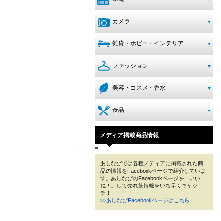
カメラ
雑貨・ホビー・インテリア
ファッション
美容・コスメ・香水
食品
メディア掲載商品情報
あしなびでは各種メディアに掲載された商
品の情報をFacebookページで紹介していま
す。あしなびのFacebookページを「いい
ね！」して売れ筋情報をいち早くキャッ
チ！
>>あしなびFacebookページはこちら