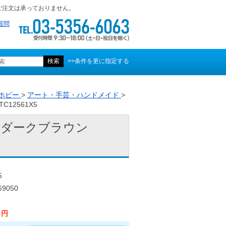
ご注文は承っておりません。
質問
>>条件を更に指定する
ホビー
>
アート・手芸・ハンドメイド
>
C12561X5
ム ダークブラウン
5
9050
2 円