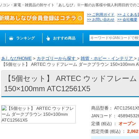
ソコン・家電・雑貨品の卸サイト「あしなび」※一般のお客様や個人利用目的での
ご利用ガイド
よくある
お問い合わせ
会社概要
ランキング
おすすめ商品
あしなびHOME
>
カテゴリーから探す
>
雑貨・ホビー・インテリア
>
【5個セット】 ARTEC ウッドフレーム ダークブラウン 150×100mm AT
【5個セット】 ARTEC ウッドフレー
150×100mm ATC12561X5
商品型番： ATC12561X
JANコード： 458945326
定価
：
オープン
(税込)
想定売価
：
2,06
(税込)