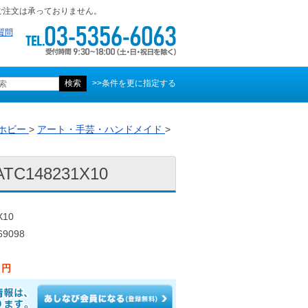
ご注文は承っておりません。
質問
>>条件を更に指定する
ホビー
>
アート・手芸・ハンドメイド
>
C148231X10
X10
9098
3 円