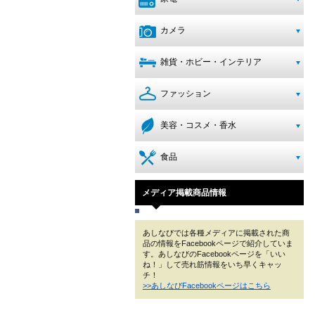
カメラ
雑貨・ホビー・インテリア
ファッション
美容・コスメ・香水
食品
メディア掲載商品情報
あしなびでは各種メディアに掲載された商
品の情報をFacebookページで紹介していま
す。あしなびのFacebookページを「いい
ね！」して売れ筋情報をいち早くキャッ
チ！
>>あしなびFacebookページはこちら