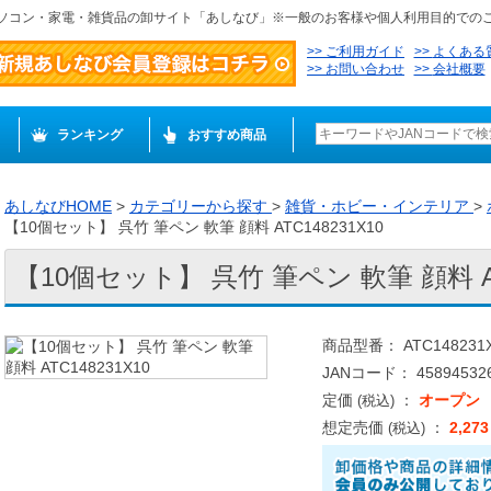
ソコン・家電・雑貨品の卸サイト「あしなび」※一般のお客様や個人利用目的での
ご利用ガイド
よくある
お問い合わせ
会社概要
ランキング
おすすめ商品
あしなびHOME
>
カテゴリーから探す
>
雑貨・ホビー・インテリア
>
【10個セット】 呉竹 筆ペン 軟筆 顔料 ATC148231X10
【10個セット】 呉竹 筆ペン 軟筆 顔料 AT
商品型番： ATC148231
JANコード： 458945326
定価
：
オープン
(税込)
想定売価
：
2,27
(税込)