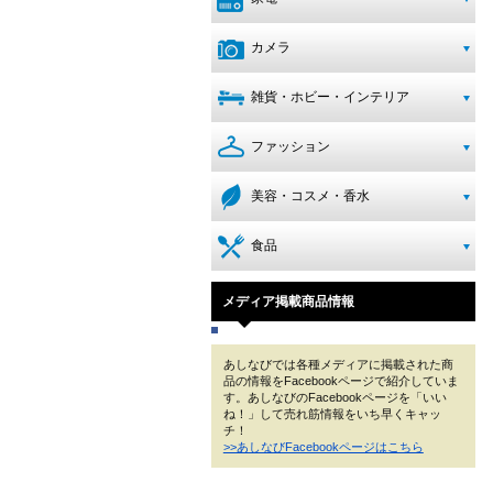
カメラ
雑貨・ホビー・インテリア
ファッション
美容・コスメ・香水
食品
メディア掲載商品情報
あしなびでは各種メディアに掲載された商
品の情報をFacebookページで紹介していま
す。あしなびのFacebookページを「いい
ね！」して売れ筋情報をいち早くキャッ
チ！
>>あしなびFacebookページはこちら