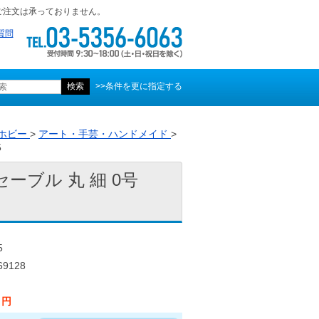
ご注文は承っておりません。
質問
>>条件を更に指定する
ホビー
>
アート・手芸・ハンドメイド
>
5
ーブル 丸 細 0号
5
9128
3 円