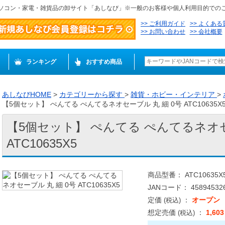
ソコン・家電・雑貨品の卸サイト「あしなび」※一般のお客様や個人利用目的での
ご利用ガイド
よくある
お問い合わせ
会社概要
ランキング
おすすめ商品
あしなびHOME
>
カテゴリーから探す
>
雑貨・ホビー・インテリア
>
【5個セット】 ぺんてる ぺんてるネオセーブル 丸 細 0号 ATC10635X
【5個セット】 ぺんてる ぺんてるネオセ
ATC10635X5
商品型番： ATC10635X
JANコード： 458945326
定価
：
オープン
(税込)
想定売価
：
1,60
(税込)