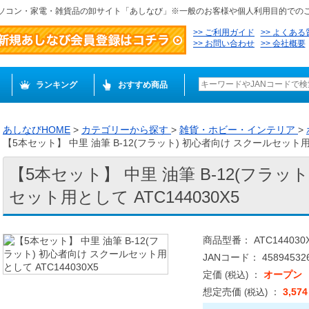
ソコン・家電・雑貨品の卸サイト「あしなび」※一般のお客様や個人利用目的での
ご利用ガイド
よくある
お問い合わせ
会社概要
ランキング
おすすめ商品
あしなびHOME
>
カテゴリーから探す
>
雑貨・ホビー・インテリア
>
【5本セット】 中里 油筆 B-12(フラット) 初心者向け スクールセット用とし
【5本セット】 中里 油筆 B-12(フラッ
セット用として ATC144030X5
商品型番： ATC144030
JANコード： 458945326
定価
：
オープン
(税込)
想定売価
：
3,57
(税込)