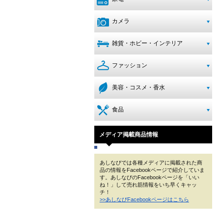
カメラ
雑貨・ホビー・インテリア
ファッション
美容・コスメ・香水
食品
メディア掲載商品情報
あしなびでは各種メディアに掲載された商
品の情報をFacebookページで紹介していま
す。あしなびのFacebookページを「いい
ね！」して売れ筋情報をいち早くキャッ
チ！
>>あしなびFacebookページはこちら