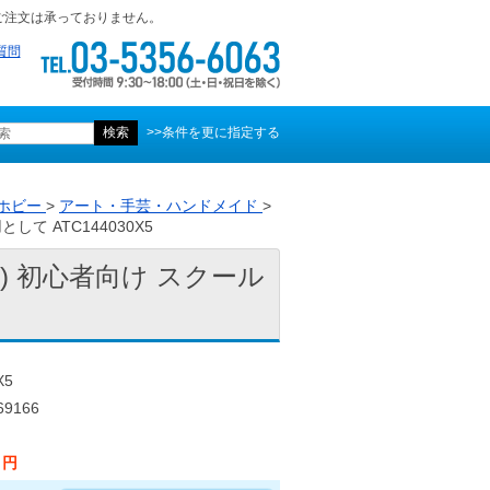
ご注文は承っておりません。
質問
>>条件を更に指定する
ホビー
>
アート・手芸・ハンドメイド
>
て ATC144030X5
ト) 初心者向け スクール
X5
9166
4 円