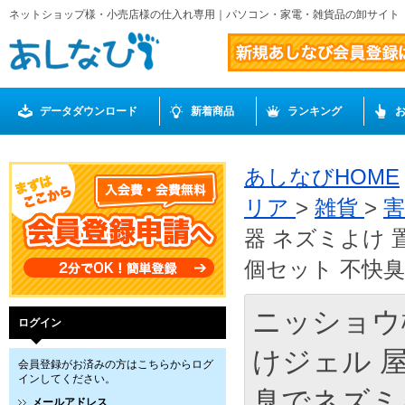
ネットショップ様・小売店様の仕入れ専用｜パソコン・家電・雑貨品の卸サイト
データダウンロード
新着商品
ランキング
あしなびHOME
リア
>
雑貨
>
器 ネズミよけ 
個セット 不快臭
ニッショウ
ログイン
けジェル 屋
会員登録がお済みの方はこちらからログ
インしてください。
臭でネズミを
メールアドレス