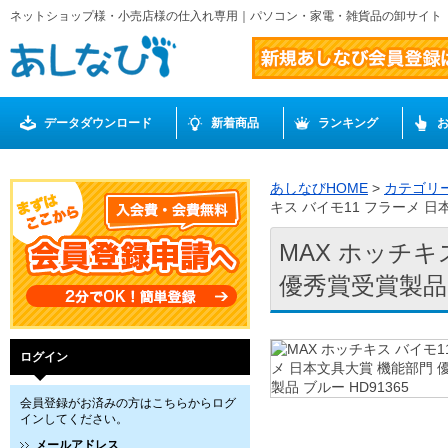
ネットショップ様・小売店様の仕入れ専用｜パソコン・家電・雑貨品の卸サイト
データダウンロード
新着商品
ランキング
あしなびHOME
>
カテゴリ
キス バイモ11 フラーメ 日
MAX ホッチキ
優秀賞受賞製品 ブ
ログイン
会員登録がお済みの方はこちらからログ
インしてください。
メールアドレス