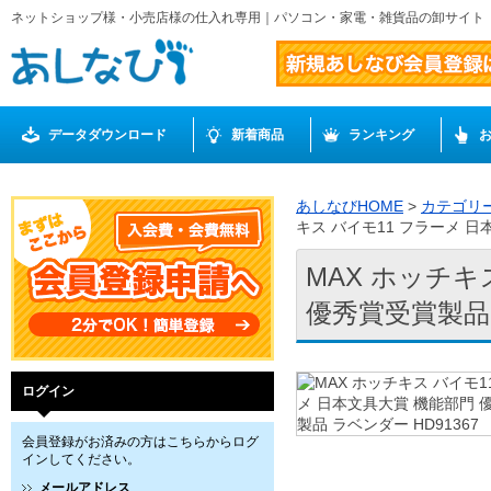
ネットショップ様・小売店様の仕入れ専用｜パソコン・家電・雑貨品の卸サイト
データダウンロード
新着商品
ランキング
あしなびHOME
>
カテゴリ
キス バイモ11 フラーメ 日
MAX ホッチキ
優秀賞受賞製品 
ログイン
会員登録がお済みの方はこちらからログ
インしてください。
メールアドレス